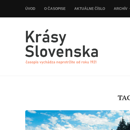
ÚVOD
O ČASOPISE
AKTUÁLNE ČÍSLO
ARCHÍV
TA