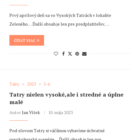
Prvý aprílový deň sa vo Vysokých Tatrách v lokalite
Zeleného… Ďalší obsah je len pre predplatiteľov. …
ČÍTAŤ VIAC
Tatry
2023
5-6
Tatry nielen vysoké,ale i stredné a úplne
malé
Autor
Jan Vítek
10. mája 2023
Pod slovom Tatry si väčšinou vybavíme úchvatné
vysokohorské scenérie… Ďalší obsah je len pre