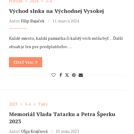
Príroda
2024
3-4
Východ slnka na Východnej Vysokej
Autor
Filip Bajaček
11. marca 2024
Každé miesto, každá pamiatka či každý vrch môžu byť… Ďalší
obsah je len pre predplatiteľov. …
ČÍTAŤ VIAC
2023
5-6
Tatry
Memoriál Vlada Tatarku a Petra Šperku
2023
Autor
Oľga Krajčiová
10. mája 2023