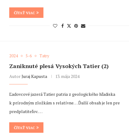
ČÍTAŤ VIAC
2024
5-6
Tatry
Zaniknuté plesá Vysokých Tatier (2)
Autor
Juraj Kapusta
13. mája 2024
Ľadovcové jazerá Tatier patria z geologického hľadiska
k prírodným zložkám s relatívne… Ďalší obsah je len pre
predplatiteľov. …
ČÍTAŤ VIAC