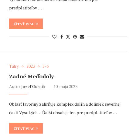
predplatiteľov. …
ČÍTAŤ VIAC
Tatry
2023
5-6
Zadné Meďodoly
Autor
Jozef Gurník
10. mája 2023
Oblasť Javoriny zahrňuje komplex dolín a doliniek severnej
časti Vysokých… Ďalší obsah je len pre predplatiteľov. …
ČÍTAŤ VIAC