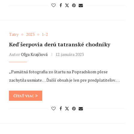
Tatry
2023
1-2
Keď šerpovia derú tatranské chodníky
Autor
Oľga Krajčiová
12. januára 2023
„Pamätná fotografia zo štartu na Popradskom plese
zachytila usmiate… Ďalší obsah je len pre predplatiteľov. …
ČÍTAŤ VIAC