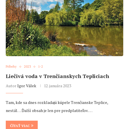
Príbehy
2023
1-2
Liečivá voda v Trenčianskych Tepliciach
Autor
Igor Válek
12. januára 2023
Tam, kde sa dnes rozkladajú kúpele Trenčianske Teplice,
nestál… Ďalší obsah je len pre predplatiteľov. …
ČÍTAŤ VIAC