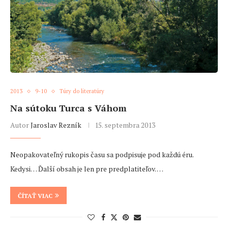
2013
9-10
Túry do literatúry
Na sútoku Turca s Váhom
Autor
Jaroslav Rezník
15. septembra 2013
Neopakovateľný rukopis času sa podpisuje pod každú éru.
Kedysi… Ďalší obsah je len pre predplatiteľov. …
ČÍTAŤ VIAC