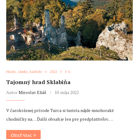
Hrady, zámky, kaštiele
2022
5-6
Tajomný hrad Sklabiňa
Autor
Miroslav Eliáš
10. mája 2022
V čarokrásnej prírode Turca si turista nájde mnohoraké
chodníčky na… Ďalší obsah je len pre predplatiteľov. …
ČÍTAŤ VIAC