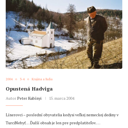
2004
3-4
Krajina a ľudia
Opustená Hadviga
Autor
Peter Kubínyi
15. marca 2004
Línerovci – poslední obyvatelia kedysi veľkej nemeckej dediny v
TurciNebyť… Ďalší obsah je len pre predplatiteľov. …