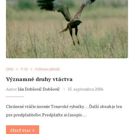
2006
9-10
Ochrana prírody
Významné druhy vtáctva
Autor
Ján Dobšovič Dobšovič
15. septembra 2006
Chránené vtáčie územie Trnavské rybníky … Ďalší obsah je len
pre predplatiteľov. Predplaťte si časopis …
ČÍTAŤ VIAC