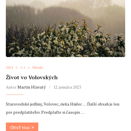
2023
1-2
Príroda
Život vo Volovských
Autor
Martin Hlavatý
12. januára 2023
Starovodské jedliny, Volovec, rieka Hnilec … Ďalší obsah je len
pre predplatiteľov. Predplaťte si časopis …
ČÍTAŤ VIAC