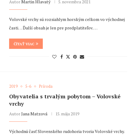
Autor
Martin Hlavatý
5. novembra 2021
Volovské vrchy sú rozsiahlym horským celkom vo východnej
časti… Ďalší obsah je len pre predplatiteľov. …
ČÍTAŤ VIAC
2019
5-6
Príroda
Obyvatelia s trvalým pobytom – Volovské
vrchy
Autor
Jana Matzová
15. mája 2019
Východnú časť Slovenského rudohoria tvoria Volovské vrchy.