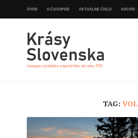
ÚVOD
O ČASOPISE
AKTUÁLNE ČÍSLO
ARCHÍV
TAG:
VOL