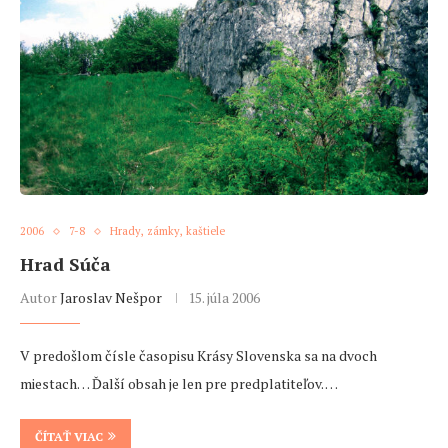
2006
7-8
Hrady, zámky, kaštiele
Hrad Súča
Autor
Jaroslav Nešpor
15. júla 2006
V predošlom čísle časopisu Krásy Slovenska sa na dvoch
miestach… Ďalší obsah je len pre predplatiteľov. …
ČÍTAŤ VIAC