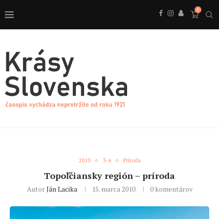
0
2010
3-4
Príroda
Topoľčiansky región – príroda
Autor
Ján Lacika
15. marca 2010
0 komentárov