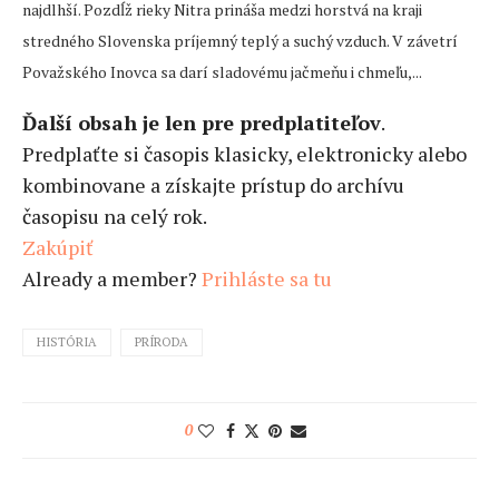
najdlhší. Pozdĺž rieky Nitra prináša medzi horstvá na kraji
stredného Slovenska príjemný teplý a suchý vzduch. V závetrí
Považského Inovca sa darí sladovému jačmeňu i chmeľu,...
Ďalší obsah je len pre predplatiteľov
.
Predplaťte si časopis klasicky, elektronicky alebo
kombinovane a získajte prístup do archívu
časopisu na celý rok.
Zakúpiť
Already a member?
Prihláste sa tu
HISTÓRIA
PRÍRODA
0