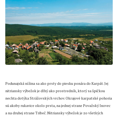
Podunajská nížina sa ako prsty do piesku ponára do Karpát. Jej
nitriansky výbežok je dlhý ako prostredník, ktorý sa špičkou
nechta dotýka Strážovských vrchov. Okrajové karpatské pohoria
sú akoby rukavice okolo prsta, na jednej strane Považský Inovec
a na druhej strane Tribeč. Nitriansky výbežok je zo všetkých