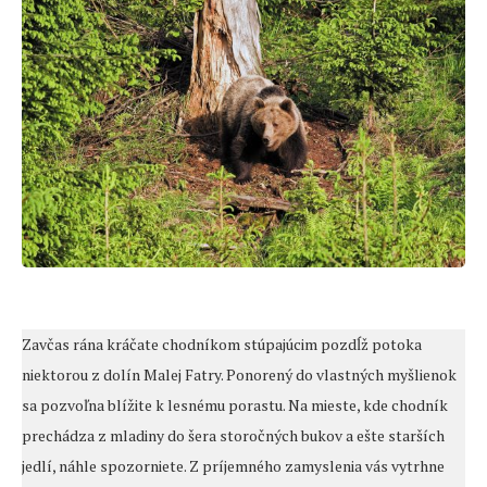
Zavčas rána kráčate chodníkom stúpajúcim pozdĺž potoka
niektorou z dolín Malej Fatry. Ponorený do vlastných myšlienok
sa pozvoľna blížite k lesnému porastu. Na mieste, kde chodník
prechádza z mladiny do šera storočných bukov a ešte starších
jedlí, náhle spozorniete. Z príjemného zamyslenia vás vytrhne