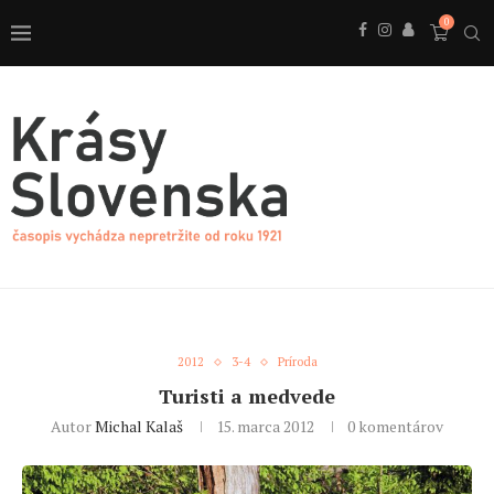
0
2012
3-4
Príroda
Turisti a medvede
Autor
Michal Kalaš
15. marca 2012
0 komentárov