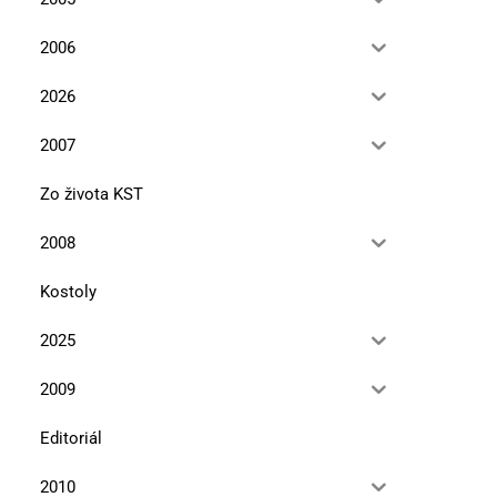
2006
2026
2007
Zo života KST
2008
Kostoly
Ďumbier v literatúre
Bratislavská bohéma 
2025
11. marca 2024
5. novembra 2021
2009
Editoriál
2010