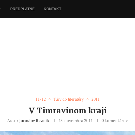
PREDPLATNÉ
KONTAKT
11-12
Túry do literatúry
2011
V Timravinom kraji
Autor
Jaroslav Rezník
15. novembra 2011
0 komentárov