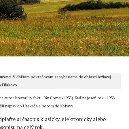
Lučenci. V ďalšom pokračovaní sa vyberieme do oblasti ležiacej
 Fiľakovo.
 a autor literatúry faktu Ján Čomaj (1935). Keď na jeseň roku 1938
šli najprv do Utekáča a potom do Kokavy...
edplaťte si časopis klasicky, elektronicky alebo
sopisu na celý rok.