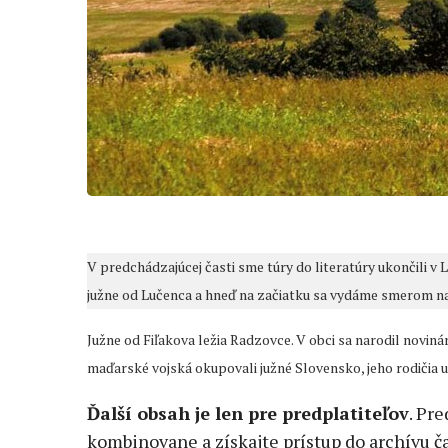
V predchádzajúcej časti sme túry do literatúry ukončili v 
južne od Lučenca a hneď na začiatku sa vydáme smerom na
Južne od Fiľakova ležia Radzovce. V obci sa narodil novinár
maďarské vojská okupovali južné Slovensko, jeho rodičia u
Ďalší obsah je len pre predplatiteľov
. Pr
kombinovane a získajte prístup do archívu ča