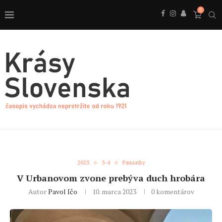
0
2023
3-4
Pamiatky
V Urbanovom zvone prebýva duch hrobára
Autor
Pavol Ičo
10. marca 2023
0 komentárov