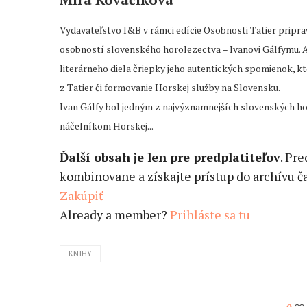
Vydavateľstvo I&B v rámci edície Osobnosti Tatier pripravi
osobností slovenského horolezectva – Ivanovi Gálfymu. 
literárneho diela čriepky jeho autentických spomienok, k
z Tatier či formovanie Horskej služby na Slovensku.
Ivan Gálfy bol jedným z najvýznamnejších slovenských ho
náčelníkom Horskej...
Ďalší obsah je len pre predplatiteľov
. Pr
kombinovane a získajte prístup do archívu ča
Zakúpiť
Already a member?
Prihláste sa tu
KNIHY