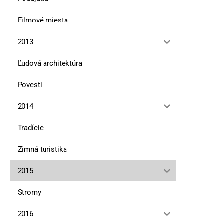
Filmové miesta
2013
Na chvosteKniha o zabudnutej
Chaty na skialpoch
Ľudová architektúra
osade a jej ľuďoch
9. januára 2022
10. marca 2023
Povesti
2014
Tradície
Zimná turistika
2015
Stromy
2016