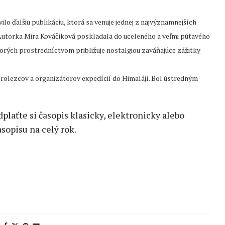
lo ďalšiu publikáciu, ktorá sa venuje jednej z najvýznamnejších
Autorka Mira Kováčiková poskladala do uceleného a veľmi pútavého
torých prostredníctvom približuje nostalgiou zaváňajúce zážitky
rolezcov a organizátorov expedícií do Himalájí. Bol ústredným
edplaťte si časopis klasicky, elektronicky alebo
sopisu na celý rok.