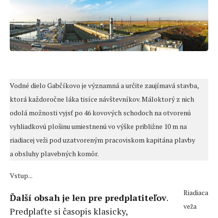
Vodné dielo Gabčíkovo je významná a určite zaujímavá stavba,
ktorá každoročne láka tisíce návštevníkov. Máloktorý z nich
odolá možnosti vyjsť po 46 kovových schodoch na otvorenú
vyhliadkovú plošinu umiestnenú vo výške približne 10 m na
riadiacej veži pod uzatvoreným pracoviskom kapitána plavby
a obsluhy plavebných komôr.
Vstup...
Riadiaca
Ďalší obsah je len pre predplatiteľov
.
veža
Predplaťte si časopis klasicky,