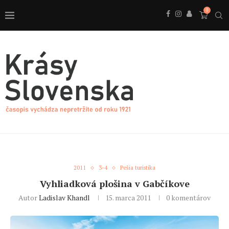
0
2011
3-4
Pešia turistika
Vyhliadková plošina v Gabčíkove
Autor
Ladislav Khandl
15. marca 2011
0 komentárov