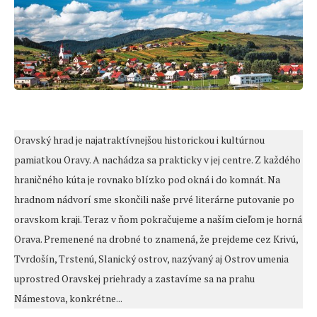
Oravský hrad je najatraktívnejšou historickou i kultúrnou
pamiatkou Oravy. A nachádza sa prakticky v jej centre. Z každého
hraničného kúta je rovnako blízko pod okná i do komnát. Na
hradnom nádvorí sme skončili naše prvé literárne putovanie po
oravskom kraji. Teraz v ňom pokračujeme a naším cieľom je horná
Orava. Premenené na drobné to znamená, že prejdeme cez Krivú,
Tvrdošín, Trstenú, Slanický ostrov, nazývaný aj Ostrov umenia
uprostred Oravskej priehrady a zastavíme sa na prahu
Námestova, konkrétne...