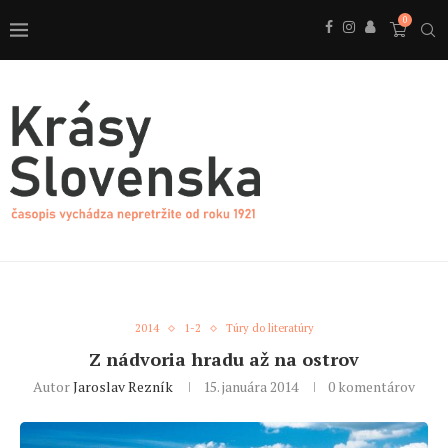
0
2014
1-2
Túry do literatúry
Z nádvoria hradu až na ostrov
Autor
Jaroslav Rezník
15. januára 2014
0 komentárov