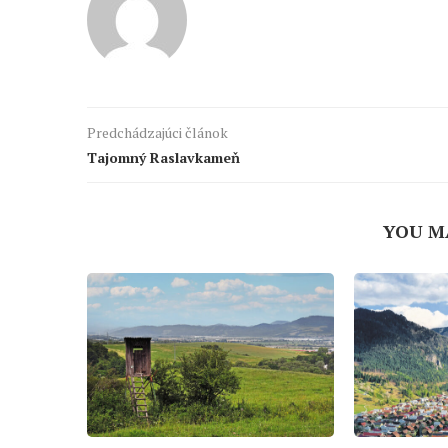
Predchádzajúci článok
Tajomný Raslavkameň
YOU M