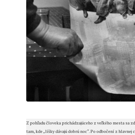
Z pohľadu človeka prichádzajúceho z veľkého mesta sa zdá
tam, kde „líšky dávajú dobrú noc“. Po odbočení z hlavne