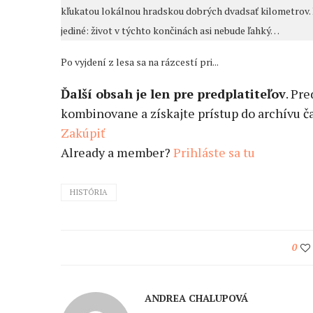
kľukatou lokálnou hradskou dobrých dvadsať kilometrov
jediné: život v týchto končinách asi nebude ľahký…
Po vyjdení z lesa sa na rázcestí pri...
Ďalší obsah je len pre predplatiteľov
. Pr
kombinovane a získajte prístup do archívu ča
Zakúpiť
Already a member?
Prihláste sa tu
HISTÓRIA
0
ANDREA CHALUPOVÁ