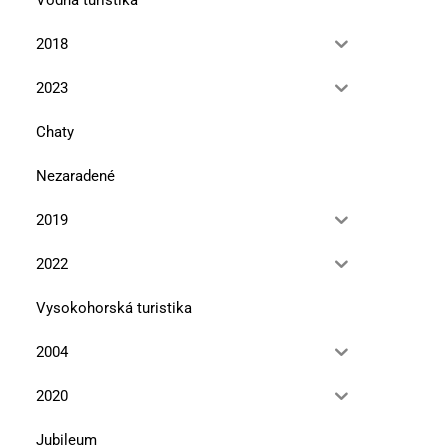
Zaujímavé krajinné miesta pri
Halašova jama
Bratislave
12. septembra 2023
2018
12. septembra 2023
2023
Chaty
Nezaradené
2019
2022
Vysokohorská turistika
2004
2020
Jubileum