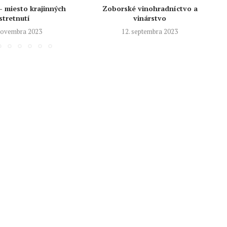
– miesto krajinných
Zoborské vinohradníctvo a
stretnutí
vinárstvo
 novembra 2023
12. septembra 2023