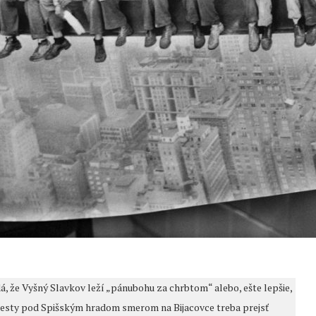
, že Vyšný Slavkov leží „pánubohu za chrbtom“ alebo, ešte lepšie,
j cesty pod Spišským hradom smerom na Bijacovce treba prejsť