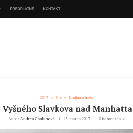
PREDPLATNÉ
KONTAKT
2013
3-4
Krajina a ľudia
 Vyšného Slavkova nad Manhatt
Autor
Andrea Chalupová
15. marca 2013
0 komentárov