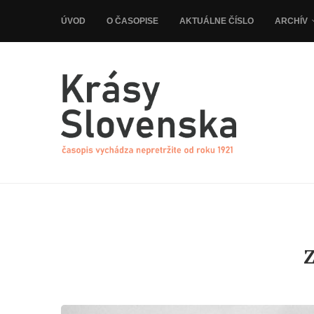
ÚVOD
O ČASOPISE
AKTUÁLNE ČÍSLO
ARCHÍV
Z