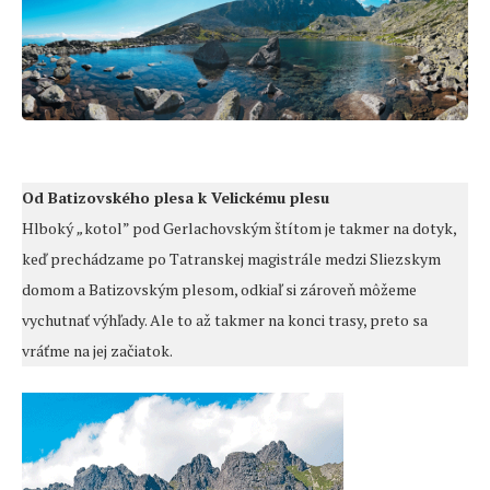
Od Batizovského plesa k Velickému plesu
Hlboký
„
kotol” pod Gerlachovským štítom je takmer na dotyk,
keď prechádzame po Tatranskej magistrále medzi Sliezskym
domom a Batizovským plesom, odkiaľ si zároveň môžeme
vychutnať výhľady. Ale to až takmer na konci trasy, preto sa
vráťme na jej začiatok.