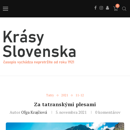
0
Tatry
2021
11-12
Za tatranskými plesami
Autor
Oľga Krajčiová
5. novembra 2021
0 komentárov