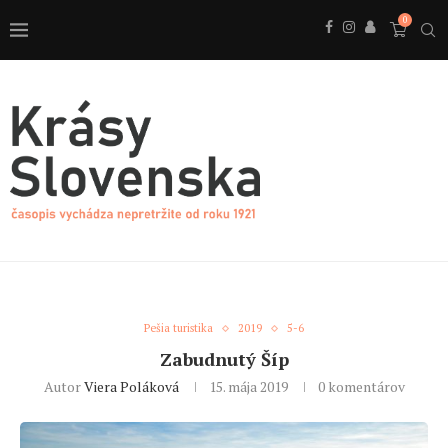
0
Pešia turistika
2019
5-6
Zabudnutý Šíp
Autor
Viera Poláková
15. mája 2019
0 komentárov