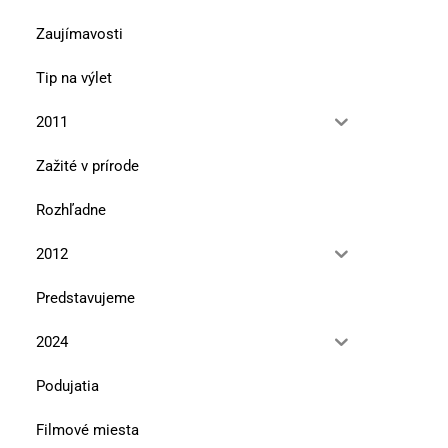
Zaujímavosti
Tip na výlet
2011
Zažité v prírode
Rozhľadne
2012
Predstavujeme
2024
Podujatia
V úbočí Tlstej hory
Že vraj Bučinka
10. marca 2026
13. januára 2026
Filmové miesta