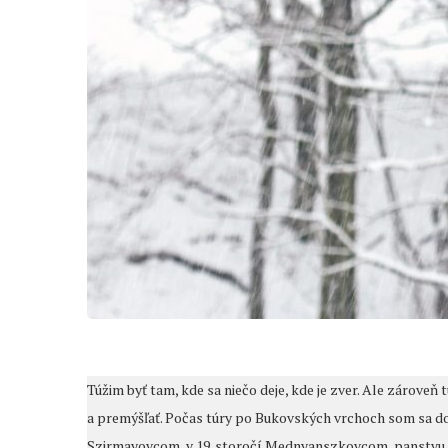
Túžim byť tam, kde sa niečo deje, kde je zver. Ale zároveň 
a premýšľať. Počas túry po Bukovských vrchoch som sa dos
Szirmayovcom, v 19. storočí Mednyanszkovcom, panstvu Hu