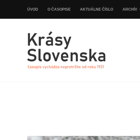
ÚVOD
O ČASOPISE
AKTUÁLNE ČÍSLO
ARCHÍV