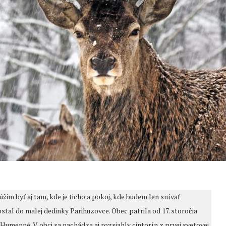
túžim byť aj tam, kde je ticho a pokoj, kde budem len snívať
tal do malej dedinky Parihuzovce. Obec patrila od 17. storočia
menné. V obci sa nachádza aj rozsiahly cintorín z prvej svetovej