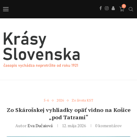
0
5-6
2026
Zo života KST
Zo Skárošskej vyhliadky opäť vidno na Košice
„pod Tatrami“
Autor
Eva Dučaiová
12. mája 2026
0 komentárov