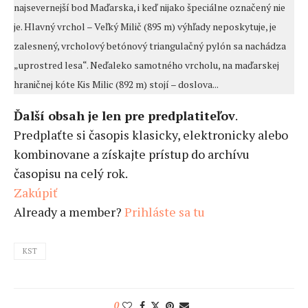
najsevernejší bod Maďarska, i keď nijako špeciálne označený nie
je. Hlavný vrchol – Veľký Milič (895 m) výhľady neposkytuje, je
zalesnený, vrcholový betónový triangulačný pylón sa nachádza
„uprostred lesa“. Neďaleko samotného vrcholu, na maďarskej
hraničnej kóte Kis Milic (892 m) stojí – doslova...
Ďalší obsah je len pre predplatiteľov
.
Predplaťte si časopis klasicky, elektronicky alebo
kombinovane a získajte prístup do archívu
časopisu na celý rok.
Zakúpiť
Already a member?
Prihláste sa tu
KST
0