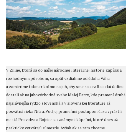
V Žiline, ktorá sa do našej národnej i literárnej histórie zapísala
rozhodným spôsobom, sa opäť vzdialime od údolia Váhu
a zamierime takmer kolmo na juh, aby sme sa cez Rajeckú dolinu
dostali až na juhovýchodné svahy Malej Fatry, kde pramení druhá
najslávnejšia rýdzo slovenská a v slovenskej literatúre až
posvätná rieka Nitra. Pod jej prameňmi postupom času vyrástli
mestá Prievidza a Bojnice so známymi kúpeľmi, ktoré dnes už
prakticky vytvárajú súmestie. Avšak ak sa tam chceme...