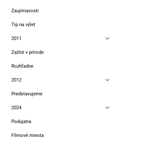
Zaujímavosti
Tip na výlet
2011
Zažité v prírode
Rozhľadne
2012
Predstavujeme
2024
Podujatia
Ďumbier v literatúre
Bratislavská bohéma 
11. marca 2024
5. novembra 2021
Filmové miesta