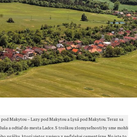
aj pod Makytou – Lazy pod Makytou a Lysá pod Makytou. Teraz sa
eluša a odtiaľ do mesta Ladce. S troškou zlomyseľnosti by sme mohli
o prášku, ktorý vietor zavieva z neďalekej cementárne. No iste to