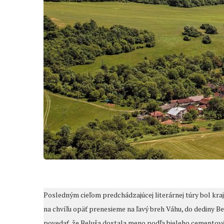
Posledným cieľom predchádzajúcej literárnej túry bol kr
na chvíľu opäť prenesieme na ľavý breh Váhu, do dediny B
povedať, že Beluša dostala meno podľa bieleho cementovéh