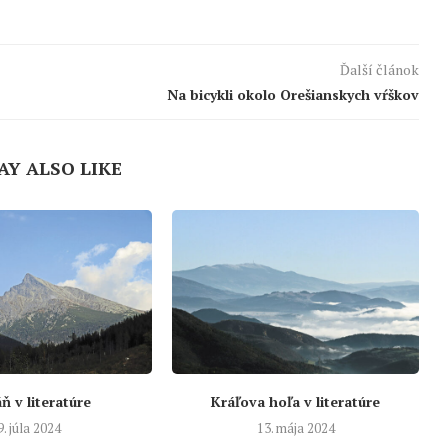
Ďalší článok
Na bicykli okolo Orešianskych vŕškov
AY ALSO LIKE
ň v literatúre
Kráľova hoľa v literatúre
9. júla 2024
13. mája 2024