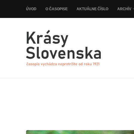
ÚVOD
O ČASOPISE
AKTUÁLNE ČÍSLO
ARCHÍV