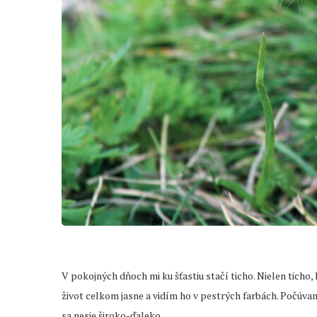
V pokojných dňoch mi ku šťastiu stačí ticho. Nielen ticho
život celkom jasne a vidím ho v pestrých farbách. Počúvam
sa nesie široko-ďaleko.