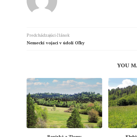
Predchádzajúci článok
Nemeckí vojaci v údolí Oľky
YOU M
Baniská a Zlomy
Klubi