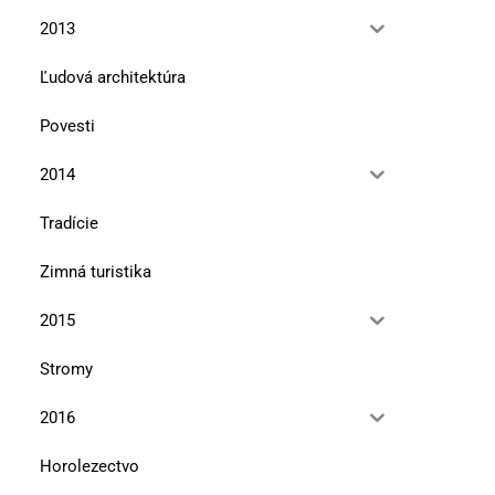
10. marca 2026
13. januára 2026
2013
Ľudová architektúra
Povesti
2014
Tradície
Zimná turistika
2015
Stromy
2016
Horolezectvo