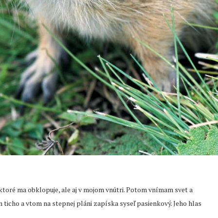
, ktoré ma obklopuje, ale aj v mojom vnútri. Potom vnímam svet a
 ticho a vtom na stepnej pláni zapíska syseľ pasienkový. Jeho hlas