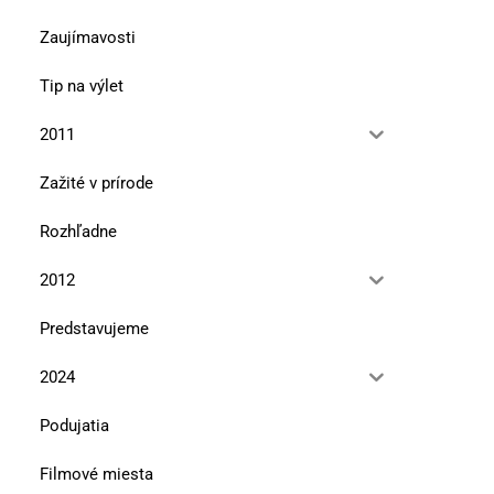
Zaujímavosti
Tip na výlet
2011
Zažité v prírode
Rozhľadne
2012
Predstavujeme
2024
Podujatia
Filmové miesta
V úbočí Tlstej hory
Že vraj Bučinka