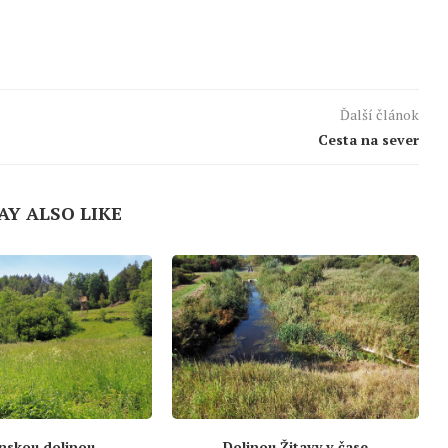
Ďalší článok
Cesta na sever
AY ALSO LIKE
nskou dolinou
Dolinou Žitavy v čase