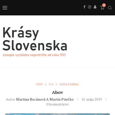
0
2019
5-6
Ľudová kultúra
Abov
Autor
Martina Bocánová A Martin Priečko
15. mája 2019
0 komentárov