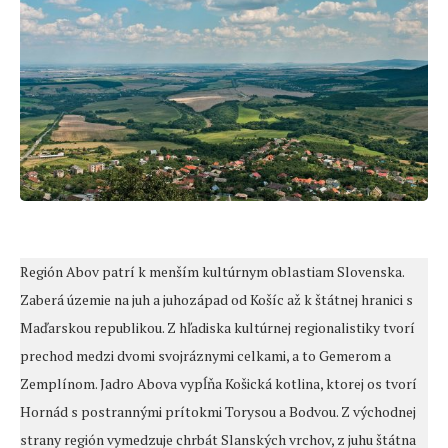
Región Abov patrí k menším kultúrnym oblastiam Slovenska.
Zaberá územie na juh a juhozápad od Košíc až k štátnej hranici s
Maďarskou republikou. Z hľadiska kultúrnej regionalistiky tvorí
prechod medzi dvomi svojráznymi celkami, a to Gemerom a
Zemplínom. Jadro Abova vypĺňa Košická kotlina, ktorej os tvorí
Hornád s postrannými prítokmi Torysou a Bodvou. Z východnej
strany región vymedzuje chrbát Slanských vrchov, z juhu štátna