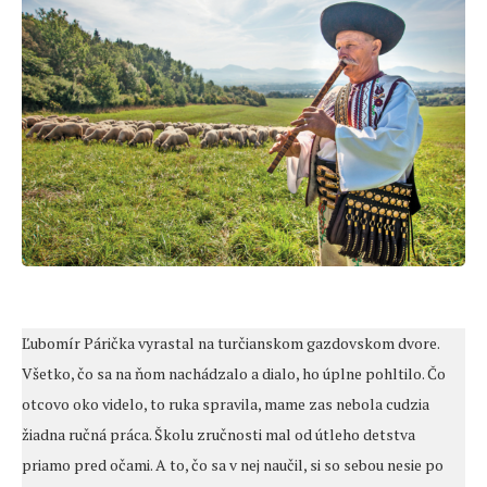
Ľubomír Párička vyrastal na turčianskom gazdovskom dvore.
Všetko, čo sa na ňom nachádzalo a dialo, ho úplne pohltilo. Čo
otcovo oko videlo, to ruka spravila, mame zas nebola cudzia
žiadna ručná práca. Školu zručnosti mal od útleho detstva
priamo pred očami. A to, čo sa v nej naučil, si so sebou nesie po