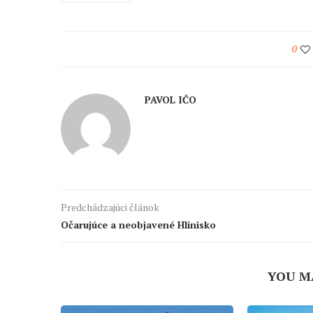
0
PAVOL IČO
Predchádzajúci článok
Očarujúce a neobjavené Hlinisko
YOU M