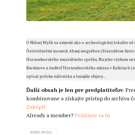
O Nižnej Myšli sa zmienil ako o archeologickej lokalite 
Ôstörténelmi nyomok Abauj megyében (Starodávne histori
Hornouhorského muzeálneho spolku. Na jeho výskum neskô
Bardejove a riaditeľ Hornouhorského múzea v Košiciach 
opísal polohu náleziska a tunajšie objavy...
Ďalší obsah je len pre predplatiteľov
. Pr
kombinovane a získajte prístup do archívu ča
Zakúpiť
Already a member?
Prihláste sa tu
NIŽNÁ MYŠĽA