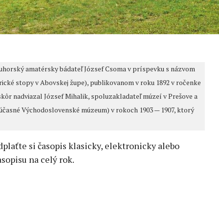
už uhorský amatérsky bádateľ József Csoma v príspevku s názvom
cké stopy v Abovskej župe), publikovanom v roku 1892 v ročenke
r nadviazal József Mihalik, spoluzakladateľ múzeí v Prešove a
(súčasné Východoslovenské múzeum) v rokoch 1903 — 1907, ktorý
edplaťte si časopis klasicky, elektronicky alebo
sopisu na celý rok.