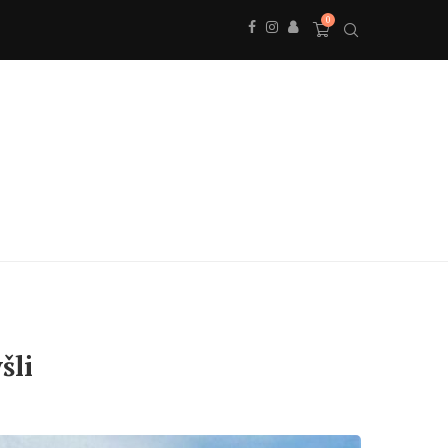
0
šli