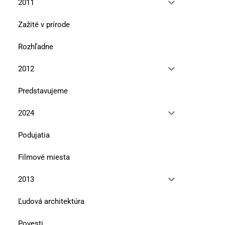
2011
Zažité v prírode
Rozhľadne
2012
Čadca a deti vojny
Pohľad zvonku
Predstavujeme
13. januára 2026
11. júla 2025
2024
Podujatia
Filmové miesta
2013
Ľudová architektúra
Povesti