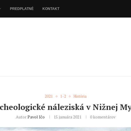
PREDPLATNÉ
KONTAKT
2021
1-2
História
cheologické náleziská v Nižnej My
Autor
Pavol Ičo
15. januára 2021
0 komentárov