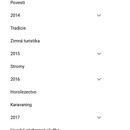
Povesti
2014
Tradície
Zimná turistika
2015
Stromy
2016
Horolezectvo
Karavaning
V tieni hôr Zvolenská kotlina
Údolie Blhu a Drienčansk
2017
10. mája 2025
10. mája 2025