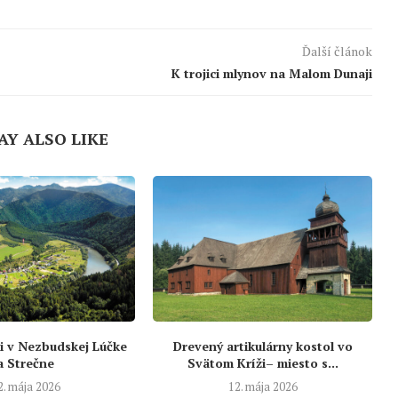
Ďalší článok
K trojici mlynov na Malom Dunaji
AY ALSO LIKE
i v Nezbudskej Lúčke
Drevený artikulárny kostol vo
a Strečne
Svätom Kríži– miesto s...
2. mája 2026
12. mája 2026