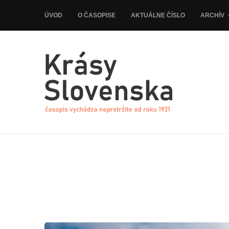
ÚVOD
O ČASOPISE
AKTUÁLNE ČÍSLO
ARCHÍV