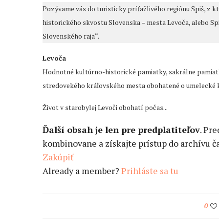
Pozývame vás do turisticky príťažlivého regiónu Spiš, z k
historického skvostu Slovenska – mesta Levoča, alebo Spi
Slovenského raja“.
Levoča
Hodnotné kultúrno-historické pamiatky, sakrálne pamiatk
stredovekého kráľovského mesta obohatené o umelecké kul
Život v starobylej Levoči obohatí počas...
Ďalší obsah je len pre predplatiteľov
. Pr
kombinovane a získajte prístup do archívu ča
Zakúpiť
Already a member?
Prihláste sa tu
0