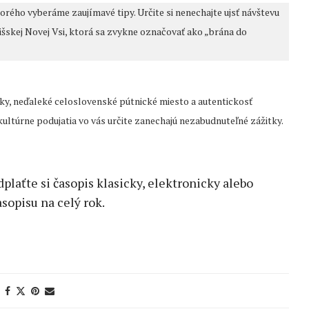
torého vyberáme zaujímavé tipy. Určite si nenechajte ujsť návštevu
šskej Novej Vsi, ktorá sa zvykne označovať ako „brána do
y, neďaleké celoslovenské pútnické miesto a autentickosť
túrne podujatia vo vás určite zanechajú nezabudnuteľné zážitky.
edplaťte si časopis klasicky, elektronicky alebo
sopisu na celý rok.