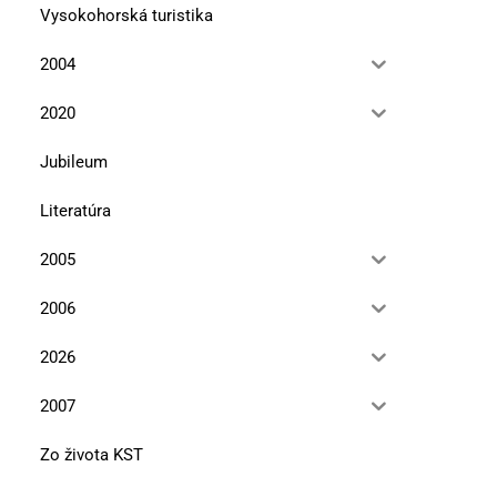
Vysokohorská turistika
2004
Editoriál
Ohrozené rastliny Tat
2020
10. mája 2023
12. januára 2023
Jubileum
Literatúra
2005
2006
2026
2007
Zo života KST