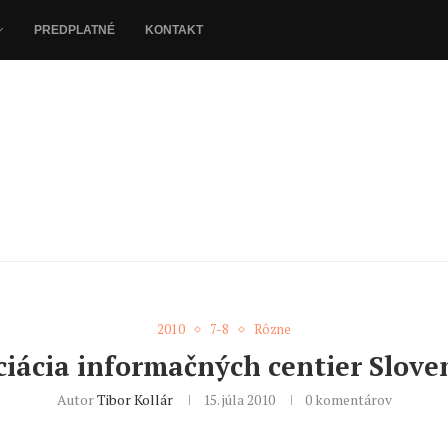
PREDPLATNÉ
KONTAKT
2010
7-8
Rôzne
ciácia informačných centier Slove
Autor
Tibor Kollár
15. júla 2010
0 komentárov