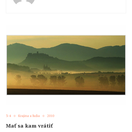
3-4
Krajina a ľudia
2010
Mať sa kam vrátiť