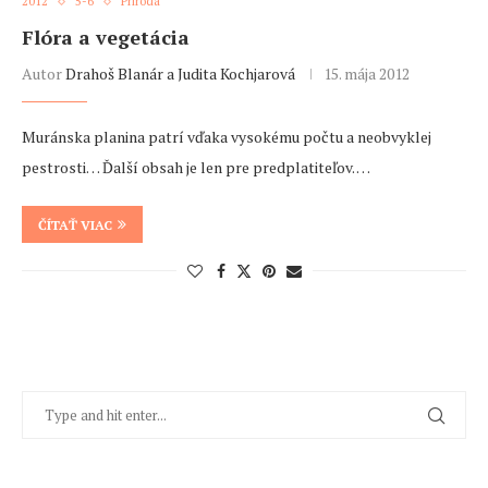
2012
5-6
Príroda
Flóra a vegetácia
Autor
Drahoš Blanár a Judita Kochjarová
15. mája 2012
Muránska planina patrí vďaka vysokému počtu a neobvyklej
pestrosti… Ďalší obsah je len pre predplatiteľov. …
ČÍTAŤ VIAC