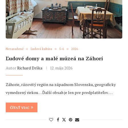
Nezaradené
Ľudová kultúra
5-6
2026
Ľudové domy a malé múzeá na Záhorí
Autor
Richard Drška
12. mája 2026
Záhorie, rázovitý región na západnom Slovensku, geograficky
vymedzený riekou… Ďalší obsah je len pre predplatiteľov. …
ČÍTAŤ VIAC