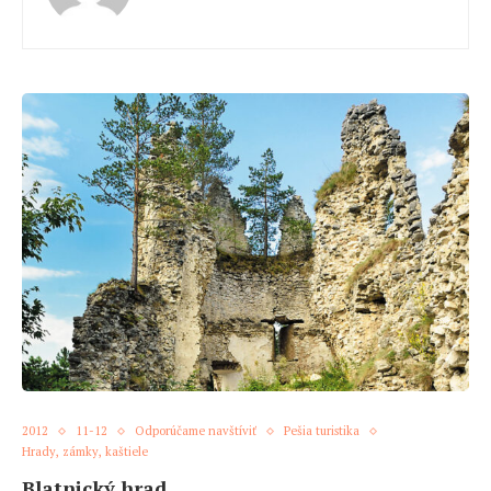
2012
11-12
Odporúčame navštíviť
Pešia turistika
Hrady, zámky, kaštiele
Blatnický hrad