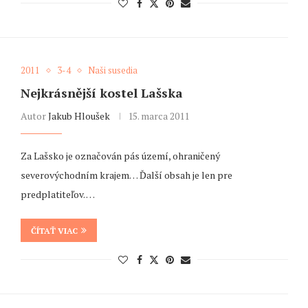
2011
3-4
Naši susedia
Nejkrásnější kostel Lašska
Autor
Jakub Hloušek
15. marca 2011
Za Lašsko je označován pás území, ohraničený
severovýchodním krajem… Ďalší obsah je len pre
predplatiteľov. …
ČÍTAŤ VIAC