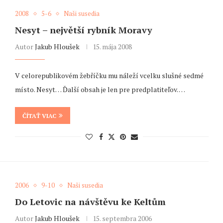
2008
5-6
Naši susedia
Nesyt – největší rybník Moravy
Autor
Jakub Hloušek
15. mája 2008
V celorepublikovém žebříčku mu náleží vcelku slušné sedmé
místo. Nesyt… Ďalší obsah je len pre predplatiteľov. …
ČÍTAŤ VIAC
2006
9-10
Naši susedia
Do Letovic na návštěvu ke Keltům
Autor
Jakub Hloušek
15. septembra 2006