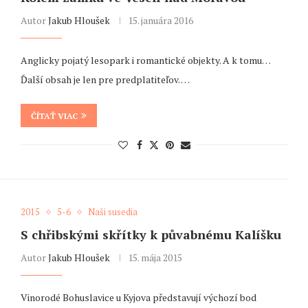
Autor
Jakub Hloušek
15. januára 2016
Anglicky pojatý lesopark i romantické objekty. A k tomu…
Ďalší obsah je len pre predplatiteľov. …
ČÍTAŤ VIAC
2015
5-6
Naši susedia
S chřibskými skřítky k půvabnému Kalíšku
Autor
Jakub Hloušek
15. mája 2015
Vinorodé Bohuslavice u Kyjova představují výchozí bod