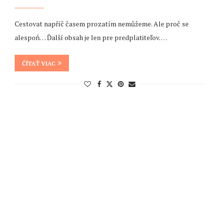
Cestovat napříč časem prozatím nemůžeme. Ale proč se
alespoň… Ďalší obsah je len pre predplatiteľov. …
ČÍTAŤ VIAC