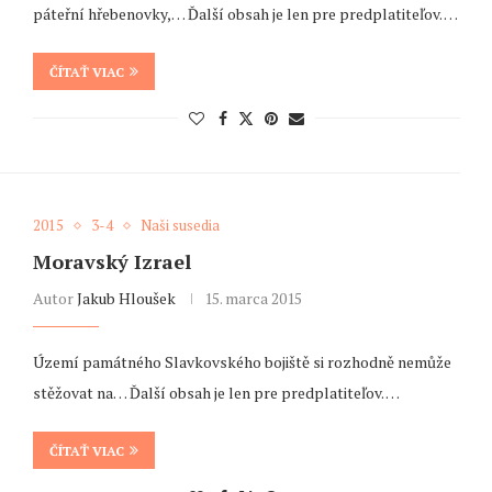
páteřní hřebenovky,… Ďalší obsah je len pre predplatiteľov. …
ČÍTAŤ VIAC
2015
3-4
Naši susedia
Moravský Izrael
Autor
Jakub Hloušek
15. marca 2015
Území památného Slavkovského bojiště si rozhodně nemůže
stěžovat na… Ďalší obsah je len pre predplatiteľov. …
ČÍTAŤ VIAC