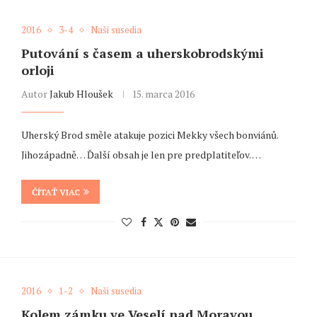
2016
3-4
Naši susedia
Putování s časem a uherskobrodskými
orloji
Autor
Jakub Hloušek
15. marca 2016
Uherský Brod směle atakuje pozici Mekky všech bonviánů.
Jihozápadně… Ďalší obsah je len pre predplatiteľov. …
ČÍTAŤ VIAC
2016
1-2
Naši susedia
Kolem zámku ve Veselí nad Moravou