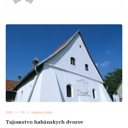
2005
7-8
Krajina a ľudia
Tajomstvo habánskych dvorov