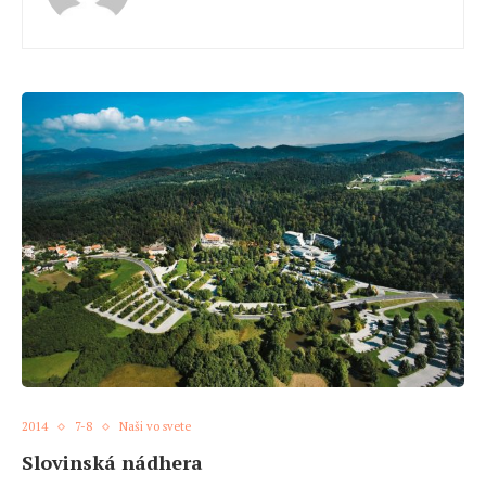
2014
7-8
Naši vo svete
Slovinská nádhera