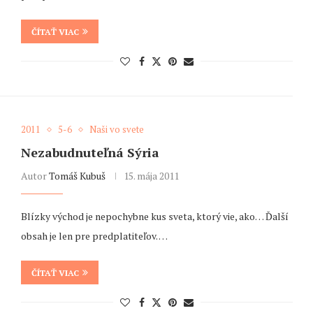
ČÍTAŤ VIAC
2011
5-6
Naši vo svete
Nezabudnuteľná Sýria
Autor
Tomáš Kubuš
15. mája 2011
Blízky východ je nepochybne kus sveta, ktorý vie, ako… Ďalší
obsah je len pre predplatiteľov. …
ČÍTAŤ VIAC