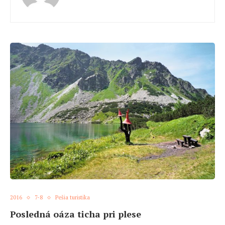
2016
7-8
Pešia turistika
Posledná oáza ticha pri plese