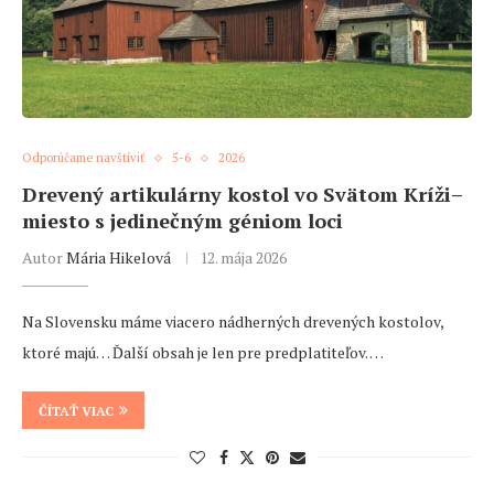
Odporúčame navštíviť
5-6
2026
Drevený artikulárny kostol vo Svätom Kríži–
miesto s jedinečným géniom loci
Autor
Mária Hikelová
12. mája 2026
Na Slovensku máme viacero nádherných drevených kostolov,
ktoré majú… Ďalší obsah je len pre predplatiteľov. …
ČÍTAŤ VIAC