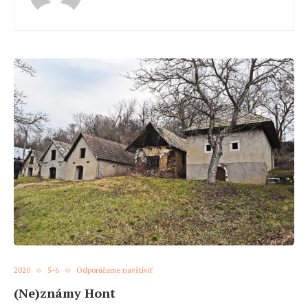
2020
5-6
Odporúčame navštíviť
(Ne)známy Hont