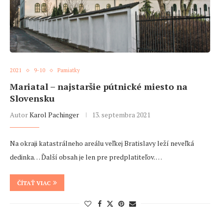
2021
9-10
Pamiatky
Mariatal – najstaršie pútnické miesto na
Slovensku
Autor
Karol Pachinger
13. septembra 2021
Na okraji katastrálneho areálu veľkej Bratislavy leží neveľká
dedinka… Ďalší obsah je len pre predplatiteľov. …
ČÍTAŤ VIAC