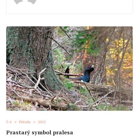
5-6
Príroda
2012
Prastarý symbol pralesa