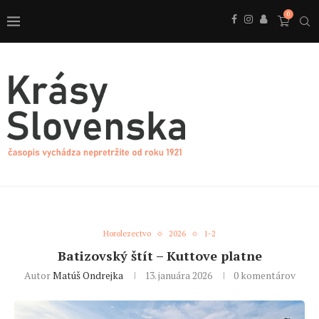
0
Horolezectvo
2026
1-2
Batizovský štít – Kuttove platne
Autor
Matúš Ondrejka
13. januára 2026
0 komentárov