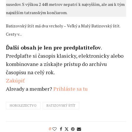
susedov. S výškou 2 448 metrov nepatrí k najvyšším, ale ani k tým
najnižším tatranským končiarom.
Batizovský štít má dva vrcholy – Veľký a Malý Batizovský štít.
Cesty v...
Ďalší obsah je len pre predplatiteľov
.
Predplaťte si časopis klasicky, elektronicky alebo
kombinovane a získajte prístup do archívu
časopisu na celý rok.
Zakúpiť
Already a member?
Prihláste sa tu
HOROLEZECTVO
BATIZOVSKÝ ŠTÍT
0