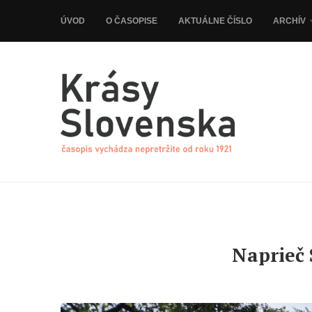
ÚVOD
O ČASOPISE
AKTUÁLNE ČÍSLO
ARCHÍV
Naprieč 