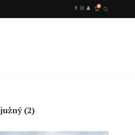
0
južný (2)