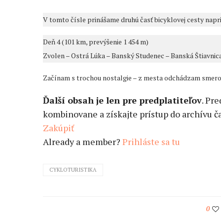
V tomto čísle prinášame druhú časť bicyklovej cesty napr
Deň 4 (101 km, prevýšenie 1 454 m)
Zvolen – Ostrá Lúka – Banský Studenec – Banská Štiavni
Začínam s trochou nostalgie – z mesta odchádzam smerom
Ďalší obsah je len pre predplatiteľov
. Pr
kombinovane a získajte prístup do archívu ča
Zakúpiť
Already a member?
Prihláste sa tu
CYKLOTURISTIKA
0