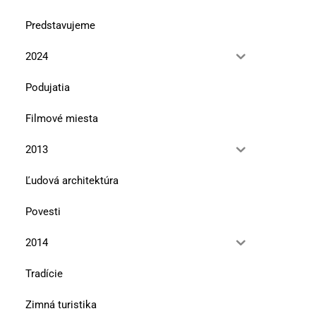
Predstavujeme
2024
Kde sa krajina dotýka legendy
Ľudové domy a malé múz
Záhorí (2)
Podujatia
10. júla 2026
10. júla 2026
Filmové miesta
2013
Ľudová architektúra
Povesti
2014
Tradície
Zimná turistika