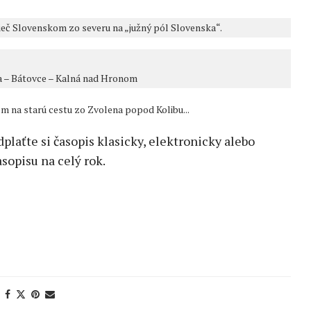
ieč Slovenskom zo severu na „južný pól Slovenska“.
ca – Bátovce – Kalná nad Hronom
 na starú cestu zo Zvolena popod Kolibu...
edplaťte si časopis klasicky, elektronicky alebo
sopisu na celý rok.