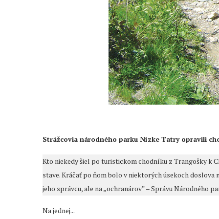
Strážcovia národného parku Nízke Tatry opravili ch
Kto niekedy šiel po turistickom chodníku z Trangošky k C
stave. Kráčať po ňom bolo v niektorých úsekoch doslova n
jeho správcu, ale na „ochranárov” – Správu Národného 
Na jednej...