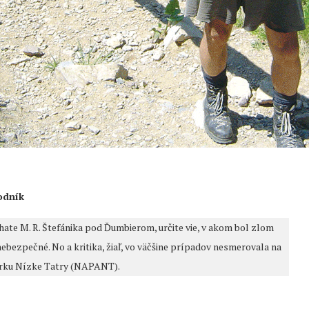
odník
hate M. R. Štefánika pod Ďumbierom, určite vie, v akom bol zlom
ebezpečné. No a kritika, žiaľ, vo väčšine prípadov nesmerovala na
parku Nízke Tatry (NAPANT).