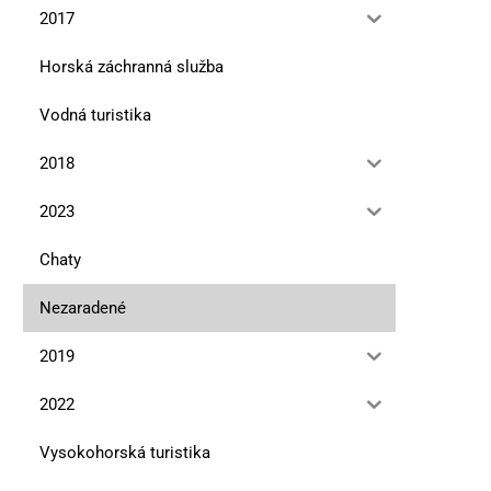
2017
Horská záchranná služba
Vodná turistika
2018
2023
Chaty
Nezaradené
2019
2022
Baniská a Zlomy
Skalné mesto Benát a o
10. júla 2026
12. mája 2026
Vysokohorská turistika