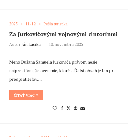
2025
11-12
Pešia turistika
Za Jurkovičovými vojnovými cintorínmi
Autor
Ján Lacika
10. novembra 2025
Meno Dušana Samuela Jurkoviča právom nesie
najprestížnejšie ocenenie, ktoré… Ďalší obsah je len pre
predplatiteľov. …
ČÍTAŤ VIAC