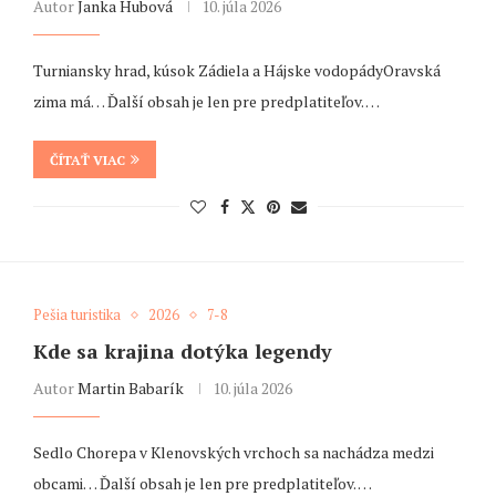
Autor
Janka Hubová
10. júla 2026
Turniansky hrad, kúsok Zádiela a Hájske vodopádyOravská
zima má… Ďalší obsah je len pre predplatiteľov. …
ČÍTAŤ VIAC
Pešia turistika
2026
7-8
Kde sa krajina dotýka legendy
Autor
Martin Babarík
10. júla 2026
Sedlo Chorepa v Klenovských vrchoch sa nachádza medzi
obcami… Ďalší obsah je len pre predplatiteľov. …