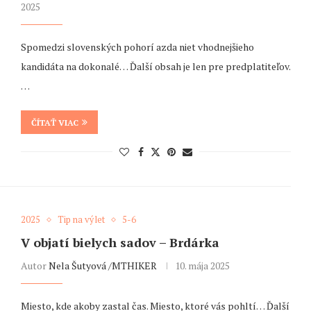
2025
Spomedzi slovenských pohorí azda niet vhodnejšieho
kandidáta na dokonalé… Ďalší obsah je len pre predplatiteľov.
…
ČÍTAŤ VIAC
2025
Tip na výlet
5-6
V objatí bielych sadov – Brdárka
Autor
Nela Šutyová /MTHIKER
10. mája 2025
Miesto, kde akoby zastal čas. Miesto, ktoré vás pohltí… Ďalší