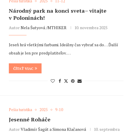
Pešia turistika
2025
11-12
Národný park na konci sveta– vitajte
v Poloninách!
Autor
Nela Šutyová /MTHIKER
10. novembra 2025
Jeseň hrá všetkými farbami. Ideálny čas vybrať sa do… Ďalší
obsah je len pre predplatiteľov. …
ČÍTAŤ VIAC
Pešia turistika
2025
9-10
Jesenné Roháče
Autor
Vladimír Šagát a Simona Klačanová
10. septembra