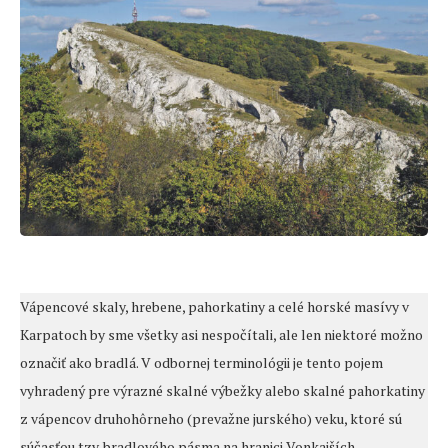
Vápencové skaly, hrebene, pahorkatiny a celé horské masívy v
Karpatoch by sme všetky asi nespočítali, ale len niektoré možno
označiť ako bradlá. V odbornej terminológii je tento pojem
vyhradený pre výrazné skalné výbežky alebo skalné pahorkatiny
z vápencov druhohôrneho (prevažne jurského) veku, ktoré sú
súčasťou tzv. bradlového pásma na hranici Vonkajších