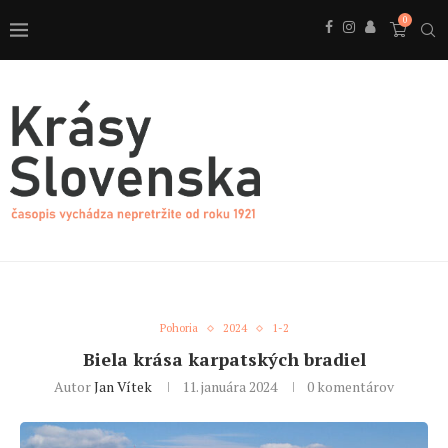
0
Pohoria
2024
1-2
Biela krása karpatských bradiel
Autor
Jan Vítek
11. januára 2024
0 komentárov