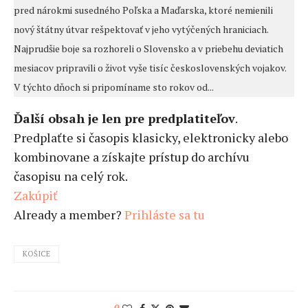
pred nárokmi susedného Poľska a Maďarska, ktoré nemienili
nový štátny útvar rešpektovať v jeho vytýčených hraniciach.
Najprudšie boje sa rozhoreli o Slovensko a v priebehu deviatich
mesiacov pripravili o život vyše tisíc československých vojakov.
V týchto dňoch si pripomíname sto rokov od...
Ďalší obsah je len pre predplatiteľov
.
Predplaťte si časopis klasicky, elektronicky alebo
kombinovane a získajte prístup do archívu
časopisu na celý rok.
Zakúpiť
Already a member?
Prihláste sa tu
KOŠICE