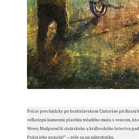
Počas prechádzky po bratislavskom Cintoríne pri Kozej b
veľkolepú kamennú plastiku mladého muža s vencom, ktorý s
Wowy. Nadporučík cisárskeho a kráľovského letectva padol
Pokoj jeho popolu!” — píše sa na náhrobníku.