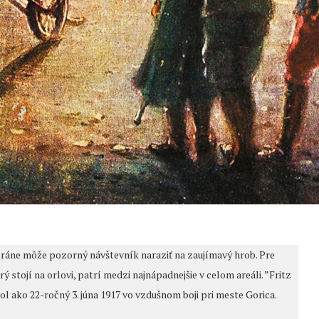
ráne môže pozorný návštevník naraziť na zaujímavý hrob. Pre
tojí na orlovi, patrí medzi najnápadnejšie v celom areáli. ”Fritz
 ako 22-ročný 3. júna 1917 vo vzdušnom boji pri meste Gorica.