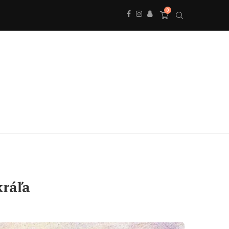
0
kráľa