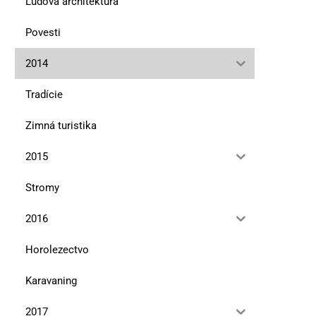
Ľudová architektúra
Povesti
2014
Tradície
Zimná turistika
2015
Stromy
2016
Horolezectvo
Karavaning
Čadca a deti vojny
Pohľad zvonku
13. januára 2026
11. júla 2025
2017