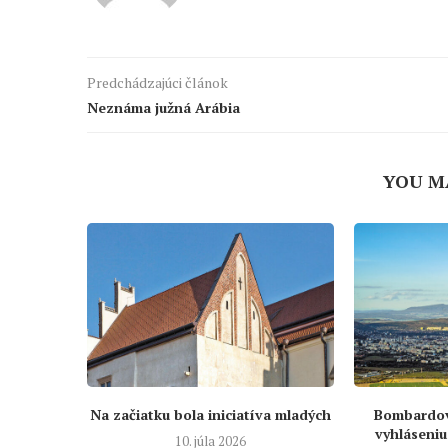
Predchádzajúci článok
Neznáma južná Arábia
YOU M
Na začiatku bola iniciatíva mladých
Bombardova
vyhláseniu
10. júla 2026