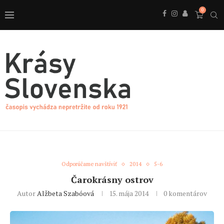
0
Odporúčame navštíviť
2014
5-6
Čarokrásny ostrov
Autor
Alžbeta Szabóová
15. mája 2014
0 komentárov