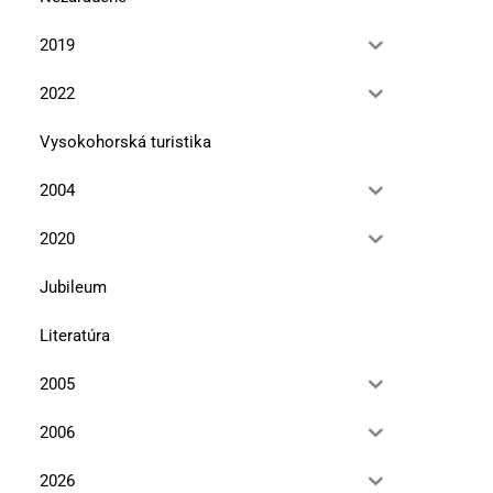
2019
2022
Vysokohorská turistika
2004
2020
Jubileum
Chrám v chráme
Literárne prechádzky po Ži
Literatúra
15. novembra 2014
15. novembra 2014
2005
2006
2026