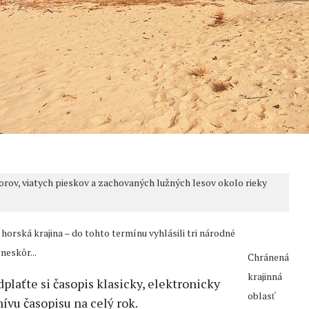
orov, viatych pieskov a zachovaných lužných lesov okolo rieky
orská krajina – do tohto termínu vyhlásili tri národné
neskôr...
Chránená
krajinná
dplaťte si časopis klasicky, elektronicky
oblasť
ívu časopisu na celý rok.