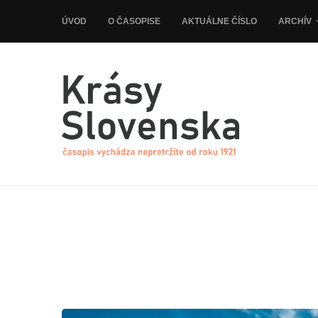
ÚVOD
O ČASOPISE
AKTUÁLNE ČÍSLO
ARCHÍV