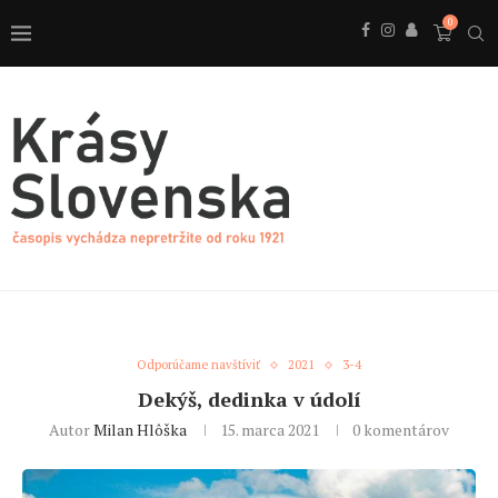
0
Odporúčame navštíviť
2021
3-4
Dekýš, dedinka v údolí
Autor
Milan Hlôška
15. marca 2021
0 komentárov