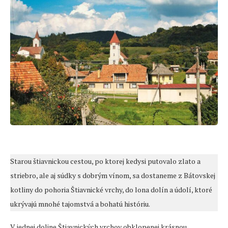
Starou štiavnickou cestou, po ktorej kedysi putovalo zlato a
striebro, ale aj súdky s dobrým vínom, sa dostaneme z Bátovskej
kotliny do pohoria Štiavnické vrchy, do lona dolín a údolí, ktoré
ukrývajú mnohé tajomstvá a bohatú históriu.
V jednej doline Štiavnických vrchov obklopenej krásnou